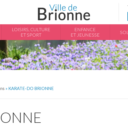
LOISIRS, CULTURE
ENFANCE
SOL
ET SPORT
ET JEUNESSE
ons
» KARATE-DO BRIONNE
IONNE