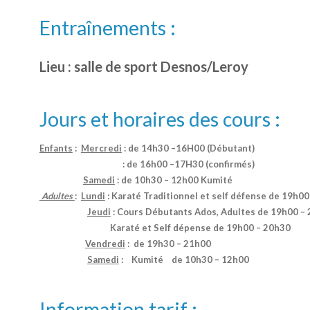
Entraînements :
Lieu : salle de sport Desnos/Leroy
Jours et horaires des cours :
Enfants
:
Mercredi
: de 14h30 –16H00 (Débutant)
: de 16h00 –17H30 (confirmés)
Samedi
: de 10h30 – 12h00 Kumité
Adultes
:
Lundi
: Karaté Traditionnel et self défense de 19h0
Jeudi
: Cours Débutants Ados, Adultes de 19h00 –
Karaté et
Self dépense de 19h00 – 20h30
Vendredi
: de 19h30 – 21h00
Samedi
: Kumité de 10h30 – 12h00
Information tarif :