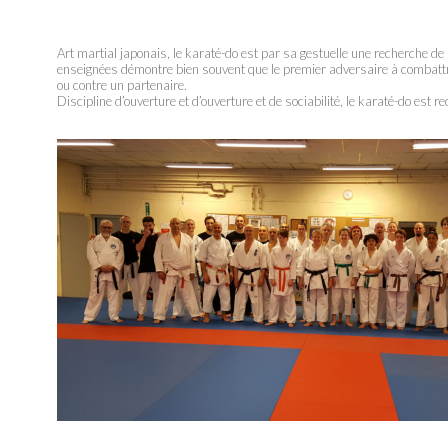
Art martial japonais, le karaté-do est par sa gestuelle une recherche de
enseignées démontre bien souvent que le premier adversaire à combattre
ou contre un partenaire.
Discipline d’ouverture et d’ouverture et de sociabilité, le karaté-do e