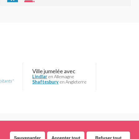
Ville jumelée avec
Lindlar
en Allemagne
bitants"
Shaftesbury
en Angleterre
Sauvegarder
Accepter tout
Refuser tout