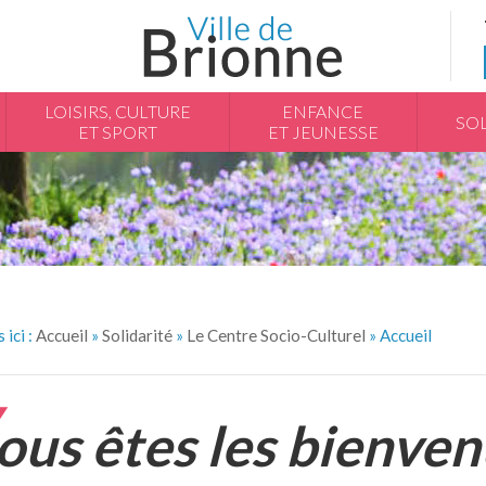
LOISIRS, CULTURE
ENFANCE
SOL
ET SPORT
ET JEUNESSE
 ici :
Accueil
»
Solidarité
»
Le Centre Socio-Culturel
»
Accueil
ous êtes les bienven