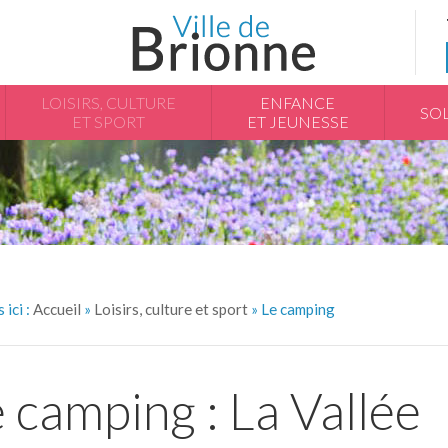
LOISIRS, CULTURE
ENFANCE
SOL
ET SPORT
ET JEUNESSE
 ici :
Accueil
»
Loisirs, culture et sport
»
Le camping
e camping : La Vallée