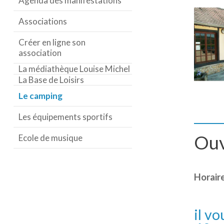
Agenda des manifestations
Associations
Créer en ligne son
association
La médiathèque Louise Michel
La Base de Loisirs
Le camping
Les équipements sportifs
Ouv
Ecole de musique
Horaire
il vo