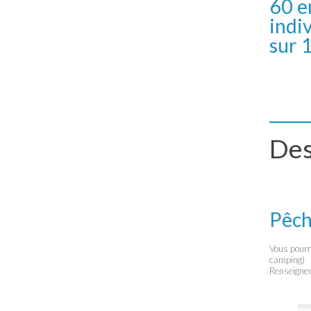
60 e
indi
sur 
Des
Pêch
Vous pourre
camping)
Renseigne