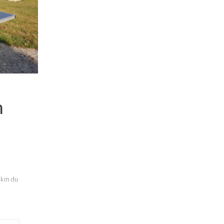
n
1 km du