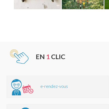
EN
1
CLIC
e-rendez-vous