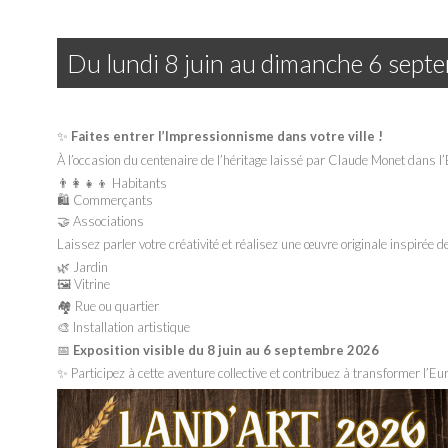
Du
lundi
8 juin au
dimanche
6 sept
✨
Faites entrer l’Impressionnisme dans votre ville !
À l’occasion du centenaire de l’héritage laissé par Claude Monet dans l’E
👨‍👩‍👧‍👦 Habitants
🛍️ Commerçants
🤝 Associations
Laissez parler votre créativité et réalisez une œuvre originale inspirée 
🌿 Jardin
🖼️ Vitrine
🏘️ Rue ou quartier
🎨 Installation artistique
📅
Exposition visible du 8 juin au 6 septembre 2026
✨ Participez à cette aventure collective et contribuez à transformer l’Eure