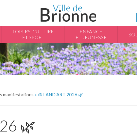
LOISIRS, CULTURE
ENFANCE
SOL
ET SPORT
ET JEUNESSE
s manifestations
» 🎨 LAND'ART 2026 🌿
26 🌿