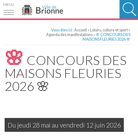
MENU
Vous êtes ici :
Accueil
»
Loisirs, culture et sport
»
Agenda des manifestations
» 🌸 CONCOURS DES
MAISONS FLEURIES 2026 🌸
🌸
CONCOURS DES
MAISONS FLEURIES
2026 🌸
Du
jeudi
28 mai au
vendredi
12 juin 2026