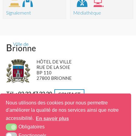
Signalement
Médiathèque
HÔTEL DE VILLE
RUE DE LA SOIE
BP 110
27800 BRIONNE
Tél. : 02 32 47 32 20
CONTACT
Nous utilisons des cookies pour nous permettre
d'améliorer la qualité de nos services ainsi que notre
Ville fleurie
accessibilité.
En savoir plus
Prix spécial "Participation des habitants"
Obligatoires
Fonctionnels