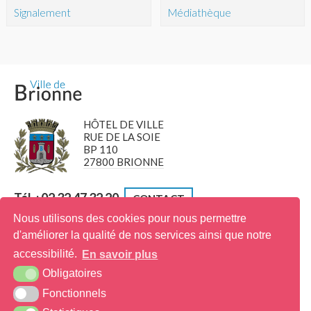
Signalement
Médiathèque
HÔTEL DE VILLE
RUE DE LA SOIE
BP 110
27800 BRIONNE
Tél. : 02 32 47 32 20
CONTACT
Nous utilisons des cookies pour nous permettre
d'améliorer la qualité de nos services ainsi que notre
Ville fleurie
accessibilité.
En savoir plus
Prix spécial "Participation des habitants"
Obligatoires
Fonctionnels
Ville jumelée avec