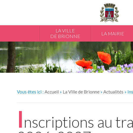
LA VILLE
LA MAIRIE
DE BRIONNE
Vous êtes ici :
Accueil
»
La Ville de Brionne
»
Actualités
» In
I
nscriptions au t