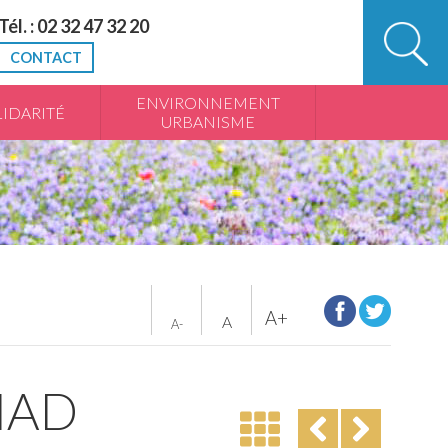
Tél. : 02 32 47 32 20
CONTACT
ENVIRONNEMENT
IDARITÉ
URBANISME
A+
A
A-
OMAD