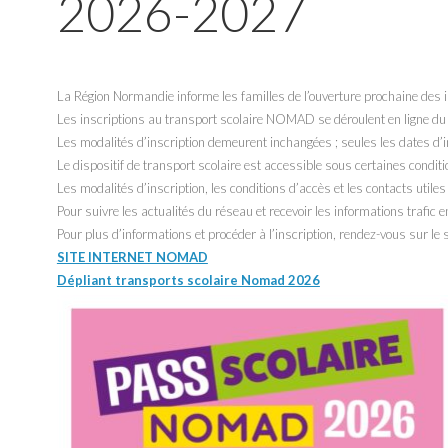
2026-2027
La Région Normandie informe les familles de l’ouverture prochaine des
Les inscriptions au transport scolaire NOMAD se déroulent en ligne du
Les modalités d’inscription demeurent inchangées ; seules les dates d’i
Le dispositif de transport scolaire est accessible sous certaines conditi
Les modalités d’inscription, les conditions d’accès et les contacts utile
Pour suivre les actualités du réseau et recevoir les informations trafic
Pour plus d’informations et procéder à l’inscription, rendez-vous sur 
SITE INTERNET NOMAD
Dépliant transports scolaire Nomad 2026