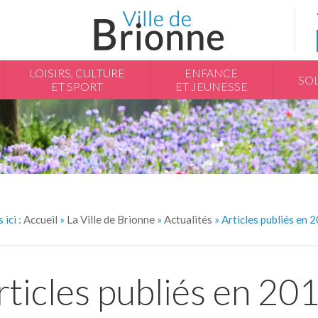
LOISIRS, CULTURE
ENFANCE
SOL
ET SPORT
ET JEUNESSE
 ici :
Accueil
»
La Ville
de Brionne
»
Actualités
» Articles publiés en 
rticles publiés en 20